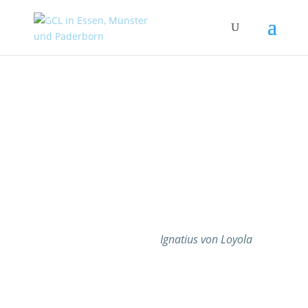
Auch ist es notwendig, um
anderen vorsitzen und sie
leiten zu können, dass man
ein guter Meister im
Gehorchen geworden ist.
Ignatius von Loyola