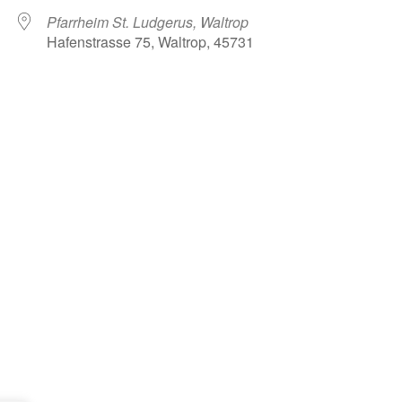
Pfarrheim St. Ludgerus, Waltrop
Hafenstrasse 75, Waltrop, 45731
oogle Kalender
iCalendar